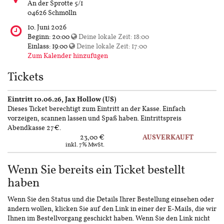
findet
An der Sprotte 5/1
diese
04626 Schmölln
Veranstaltung
Wann
10. Juni 2026
statt?
findet
Beginn:
20:00
Deine lokale Zeit:
18:00
diese
Einlass:
19:00
Deine lokale Zeit:
17:00
Veranstaltung
Zum Kalender hinzufügen
statt?
Tickets
Eintritt 10.06.26, Jax Hollow (US)
Dieses Ticket berechtigt zum Eintritt an der Kasse. Einfach
vorzeigen, scannen lassen und Spaß haben. Eintrittspreis
Abendkasse 27€.
23,00 €
AUSVERKAUFT
inkl. 7% MwSt.
Wenn Sie bereits ein Ticket bestellt
haben
Wenn Sie den Status und die Details Ihrer Bestellung einsehen oder
ändern wollen, klicken Sie auf den Link in einer der E-Mails, die wir
Ihnen im Bestellvorgang geschickt haben. Wenn Sie den Link nicht