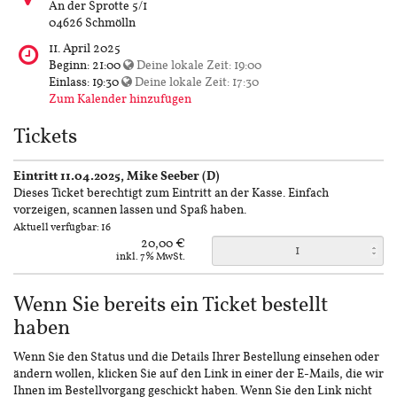
findet
An der Sprotte 5/1
diese
04626 Schmölln
Veranstaltung
Wann
11. April 2025
statt?
findet
Beginn:
21:00
Deine lokale Zeit:
19:00
diese
Einlass:
19:30
Deine lokale Zeit:
17:30
Veranstaltung
Zum Kalender hinzufügen
statt?
Tickets
Eintritt 11.04.2025, Mike Seeber (D)
Dieses Ticket berechtigt zum Eintritt an der Kasse. Einfach
vorzeigen, scannen lassen und Spaß haben.
Aktuell verfügbar: 16
20,00 €
inkl. 7% MwSt.
Wenn Sie bereits ein Ticket bestellt
haben
Wenn Sie den Status und die Details Ihrer Bestellung einsehen oder
ändern wollen, klicken Sie auf den Link in einer der E-Mails, die wir
Ihnen im Bestellvorgang geschickt haben. Wenn Sie den Link nicht