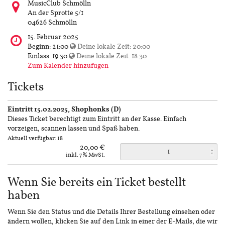
Wo
MusicClub Schmölln
findet
An der Sprotte 5/1
diese
04626 Schmölln
Veranstaltung
Wann
15. Februar 2025
statt?
findet
Beginn:
21:00
Deine lokale Zeit:
20:00
diese
Einlass:
19:30
Deine lokale Zeit:
18:30
Veranstaltung
Zum Kalender hinzufügen
statt?
Tickets
Eintritt 15.02.2025, Shophonks (D)
Dieses Ticket berechtigt zum Eintritt an der Kasse. Einfach
vorzeigen, scannen lassen und Spaß haben.
Aktuell verfügbar: 18
20,00 €
inkl. 7% MwSt.
Wenn Sie bereits ein Ticket bestellt
haben
Wenn Sie den Status und die Details Ihrer Bestellung einsehen oder
ändern wollen, klicken Sie auf den Link in einer der E-Mails, die wir